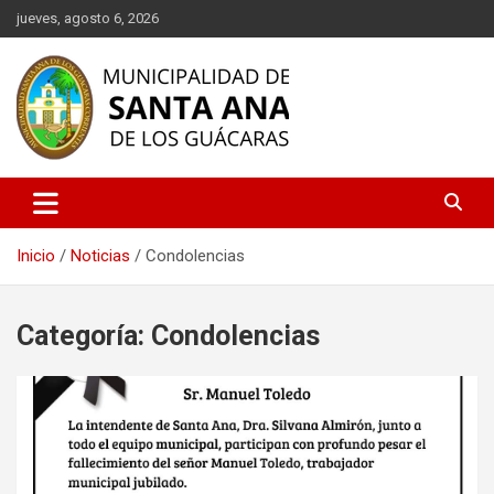
Saltar
jueves, agosto 6, 2026
al
contenido
Descubre Santa Ana de los Guácaras, un rincón lleno de historia,
Municipalidad de Santa Ana de
cultura y naturaleza en Corrientes. Información oficial sobre
los Guácaras
eventos, turismo, servicios municipales y más. ¡Conéctate con
nuestra comunidad!
Inicio
Noticias
Condolencias
Categoría:
Condolencias