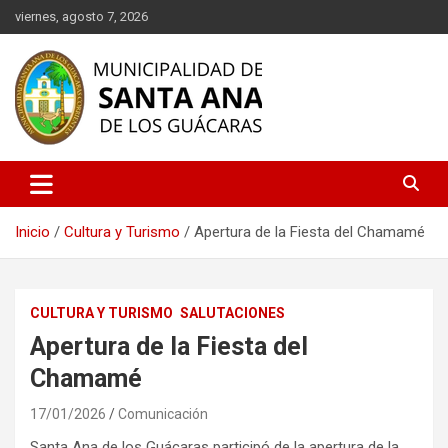
Saltar
viernes, agosto 7, 2026
al
contenido
Descubre Santa Ana de los Guácaras, un rincón lleno de historia,
Municipalidad de Santa Ana de
cultura y naturaleza en Corrientes. Información oficial sobre
los Guácaras
eventos, turismo, servicios municipales y más. ¡Conéctate con
nuestra comunidad!
Inicio
Cultura y Turismo
Apertura de la Fiesta del Chamamé
CULTURA Y TURISMO
SALUTACIONES
Apertura de la Fiesta del
Chamamé
17/01/2026
Comunicación
Santa Ana de los Guácaras participó de la apertura de la