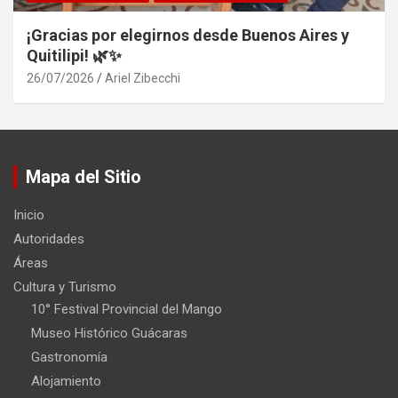
¡Gracias por elegirnos desde Buenos Aires y
Quitilipi! 🌿✨
26/07/2026
Ariel Zibecchi
Mapa del Sitio
Inicio
Autoridades
Áreas
Cultura y Turismo
10° Festival Provincial del Mango
Museo Histórico Guácaras
Gastronomía
Alojamiento