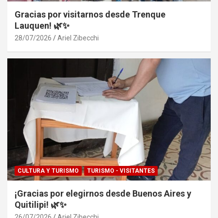
Gracias por visitarnos desde Trenque
Lauquen! 🌿✨
28/07/2026
Ariel Zibecchi
CULTURA Y TURISMO
TURISMO - VISITANTES
¡Gracias por elegirnos desde Buenos Aires y
Quitilipi! 🌿✨
26/07/2026
Ariel Zibecchi