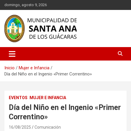
Saltar
domingo, agosto 9, 2026
al
contenido
Descubre Santa Ana de los Guácaras, un rincón lleno de historia,
Municipalidad de Santa Ana de
cultura y naturaleza en Corrientes. Información oficial sobre
los Guácaras
eventos, turismo, servicios municipales y más. ¡Conéctate con
nuestra comunidad!
Inicio
Mujer e Infancia
Día del Niño en el Ingenio «Primer Correntino»
EVENTOS
MUJER E INFANCIA
Día del Niño en el Ingenio «Primer
Correntino»
16/08/2025
Comunicación