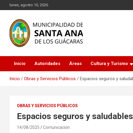
Saltar
lunes, agosto 10, 2026
al
contenido
Descubre Santa Ana de los Guácaras, un rincón lleno de
Municipalidad de Santa
historia, cultura y naturaleza en Corrientes. Información oficial
sobre eventos, turismo, servicios municipales y más.
Inicio
Autoridades
Áreas
Cultura y Turismo
Ana de los Guácaras
¡Conéctate con nuestra comunidad!
Inicio
Obras y Servicios Públicos
Espacios seguros y saluda
OBRAS Y SERVICIOS PÚBLICOS
Espacios seguros y saludables
14/08/2025
Comunicación