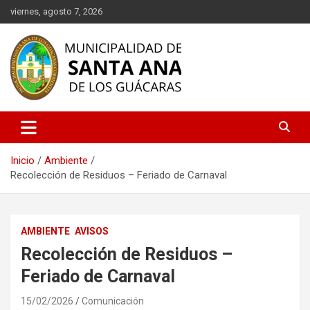
Saltar
viernes, agosto 7, 2026
al
contenido
Descubre Santa Ana de los Guácaras, un rincón lleno de historia,
Municipalidad de Santa Ana de
cultura y naturaleza en Corrientes. Información oficial sobre
los Guácaras
eventos, turismo, servicios municipales y más. ¡Conéctate con
nuestra comunidad!
Inicio
Ambiente
Recolección de Residuos – Feriado de Carnaval
AMBIENTE
AVISOS
Recolección de Residuos –
Feriado de Carnaval
15/02/2026
Comunicación